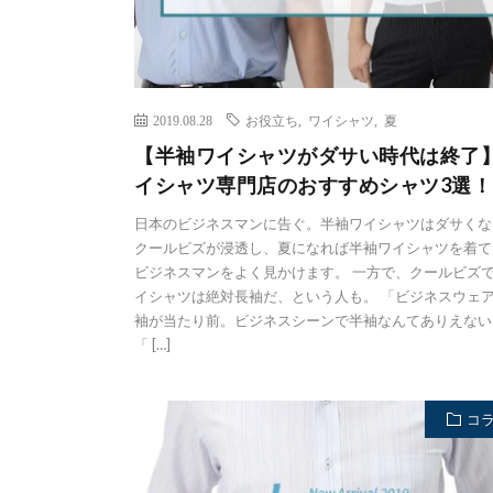
2019.08.28
お役立ち
,
ワイシャツ
,
夏
【半袖ワイシャツがダサい時代は終了
イシャツ専門店のおすすめシャツ3選！
日本のビジネスマンに告ぐ。半袖ワイシャツはダサくな
クールビズが浸透し、夏になれば半袖ワイシャツを着て
ビジネスマンをよく見かけます。 一方で、クールビズ
イシャツは絶対長袖だ、という人も。 「ビジネスウェ
袖が当たり前。ビジネスシーンで半袖なんてありえない
「 […]
コ