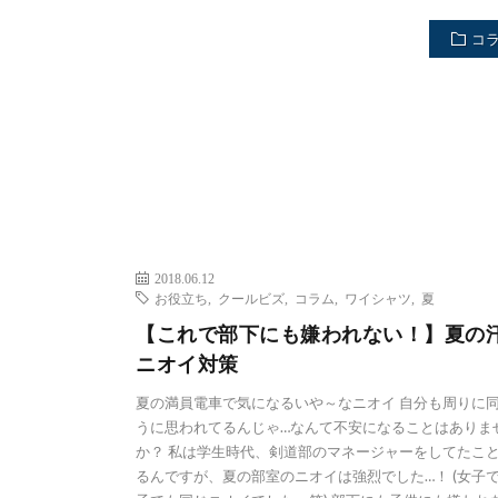
コ
2018.06.12
お役立ち
,
クールビズ
,
コラム
,
ワイシャツ
,
夏
【これで部下にも嫌われない！】夏の
ニオイ対策
夏の満員電車で気になるいや～なニオイ 自分も周りに
うに思われてるんじゃ…なんて不安になることはありま
か？ 私は学生時代、剣道部のマネージャーをしてたこ
るんですが、夏の部室のニオイは強烈でした…！ (女子