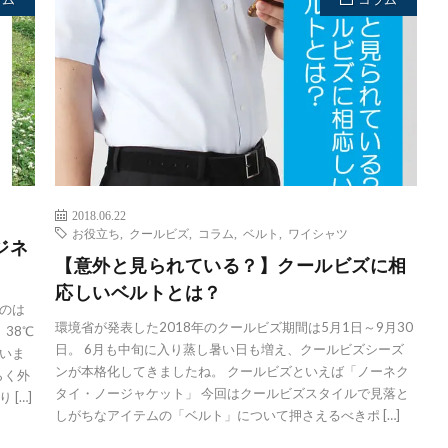
2018.06.22
お役立ち
,
クールビズ
,
コラム
,
ベルト
,
ワイシャツ
ジネ
【意外と見られている？】クールビズに相
応しいベルトとは？
のは
環境省が発表した2018年のクールビズ期間は5月1日～9月30
38℃
日。 6月も中旬に入り蒸し暑い日も増え、クールビズシーズ
いま
ンが本格化してきましたね。 クールビズといえば「ノーネク
らく外
タイ・ノージャケット」 今回はクールビズスタイルで見落と
[…]
しがちなアイテムの「ベルト」について押さえるべきポ […]