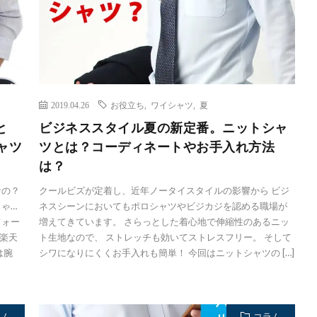
2019.04.26
お役立ち
,
ワイシャツ
,
夏
と
ビジネススタイル夏の新定番。ニットシャ
シャツ
ツとは？コーディネートやお手入れ方法
は？
なの？
クールビズが定着し、近年ノータイスタイルの影響から ビジ
ゃ…
ネスシーンにおいてもポロシャツやビジカジを認める職場が
フォー
増えてきています。 さらっとした着心地で伸縮性のあるニッ
楽天
ト生地なので、 ストレッチも効いてストレスフリー。 そして
は腕
シワになりにくくお手入れも簡単！ 今回はニットシャツの […]
ラム
コラム