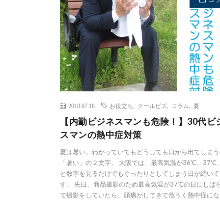
2018.07.18
お役立ち
,
クールビズ
,
コラム
,
夏
【内勤ビジネスマンも危険！】30代ビ
スマンの熱中症対策
夏は暑い。わかっていてもどうしても口から出てしまう
「暑い」の２文字。 大阪では、最高気温が36℃、37℃、
と数字を見るだけでもぐったりとしてしまう日が続いて
す。 先日、商品撮影のため最高気温が37℃の日にしば
で撮影をしていたら、頭痛がしてきて危うく熱中症になり 