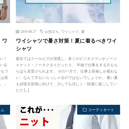
2019.08.27
お役立ち
,
ワイシャツ
,
夏
】ワ
ワイシャツで暑さ対策！夏に着るべきワイ
シャツ
い！
最近ではクールビズが浸透し、多くのビジネスマンがノージ
いる
ャケット・ノーネクタイだったり、 半袖で仕事をする方もち
でもワ
らほら見受けられます。 その一方で、仕事上長袖しか着れな
アは長
い、なんて方もいらっしゃるのではないでしょうか。 暑い夏
。」
も頑張る皆様に向けて、少しでも涼しく・快適に過ごしてい
ただ […]
ラム
コーディネート