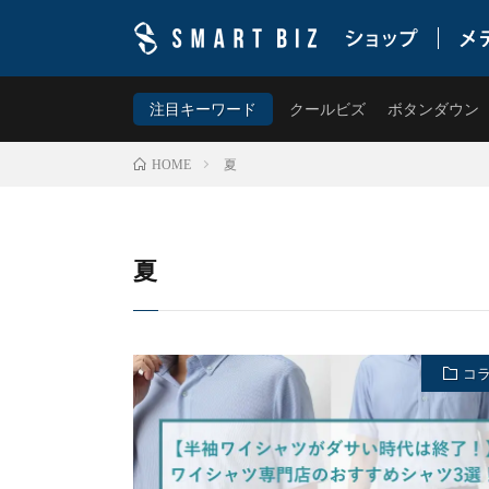
ワイシャツ専門店・スマートビズ(SMART BIZ)の公
ムを提案します。
注目キーワード
クールビズ
ボタンダウン
夏
HOME
夏
コ