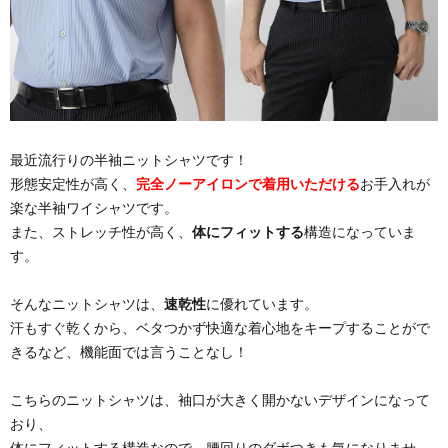
最近流行りの半袖ニットシャツです！
形態安定性が高く、
完全ノーアイロンで着用いただける
お手入れが
楽な半袖ワイシャツです。
また、ストレッチ性が高く、
体にフィットする
構造になっていま
す。
そんなニットシャツは、
速乾性
に優れています。
汗もすぐ乾くから、ベタつかず快適な着心地をキープすることがで
きるなど、機能面では言うことなし！
こちらのニットシャツは、袖口が大きく開かないデザインになって
おり、
体にフィットする構造なので、腰回りのダボつきも気になりませ