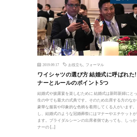
2019.09.17
お役立ち
,
フォーマル
ワイシャツの選び方 結婚式に呼ばれた!
ナーとルールのポイント5つ
結婚式や披露宴を楽しむために 結婚式は新郎新婦にと
生の中でも最大の式典です。そのため出席する方のなか
豪華な服装や印象的な色柄を着用してくる人がいます。
し、結婚式のような冠婚葬祭にはマナーやエチケットが
ます。ブライダルシーンの出席者側であっても、しっか
ナーの […]