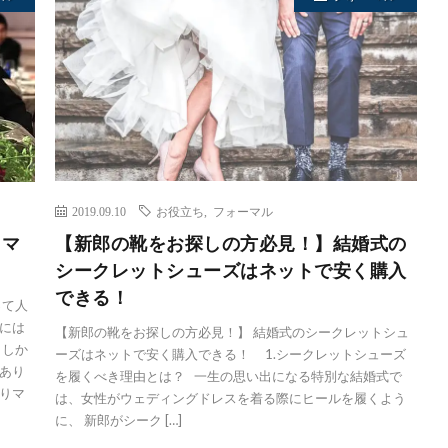
2019.09.10
お役立ち
,
フォーマル
 マ
【新郎の靴をお探しの方必見！】結婚式の
シークレットシューズはネットで安く購入
できる！
って人
には
【新郎の靴をお探しの方必見！】 結婚式のシークレットシュ
 しか
ーズはネットで安く購入できる！ 1.シークレットシューズ
あり
を履くべき理由とは？ 一生の思い出になる特別な結婚式で
りマ
は、女性がウェディングドレスを着る際にヒールを履くよう
に、 新郎がシーク […]