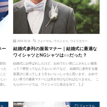
2019.10.18
フォーマル
,
ワイシャツ
,
ワイドカラー
ネー
結婚式参列の服装マナー｜結婚式に最適な
ワイシャツとNGシャツは○○だった？
節目
結婚式にお呼ばれしたけど、おめでたい席にふさわしい服装
なった
って？襟型ってなんでもいいの？など、 結婚式に参列する服
こと
装選びに迷ってしまう方もいらっしゃると思います。 おめで
かしい
たい席での服装マナーには気を付けなければなりません。 こ
誰し
ちらのページでは、ワイシャツに焦点を当て、 […]
マル
フォーマル