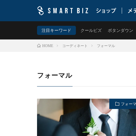
ワイシャツ専門店・スマートビズ(SMART BIZ)の公
ムを提案します。
注目キーワード
クールビズ
ボタンダウン
コーディネート
フォーマル
HOME
フォーマル
フォー