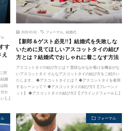
2020.03.02
フォーマル
,
結婚式
ダル
【新郎＆ゲスト必見!!】結婚式を失敗しな
すす
いために見てほしいアスコットタイの結び
さえ
方とは？結婚式でおしゃれに着こなす方法
アスコットタイの結び方とは？ 普段なかなか着ける機会がな
に控
いアスコットタイ そんなアスコットタイの結び方をご紹介い
際結婚
たします。 ◆アスコットタイとは？ ◆アスコットタイを着用
回は結
するシーンって？ ◆アスコットタイの結び方1【プレーンノ
て分か
ット】 ◆アスコットタイの結び方2【ブラインドフォール […]
 […]
マル
フォーマル