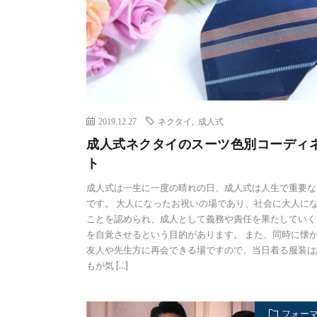
2019.12.27
ネクタイ
,
成人式
成人式ネクタイのスーツ色別コーディ
ト
成人式は一生に一度の晴れの日、成人式は人生で重要な
です。 大人になったお祝いの場であり、社会に大人に
ことを認められ、成人として義務や責任を果たしていく
を自覚させるという目的があります。 また、同時に懐
友人や先生方に再会できる場ですので、当日着る服装は
もが気 […]
フォー