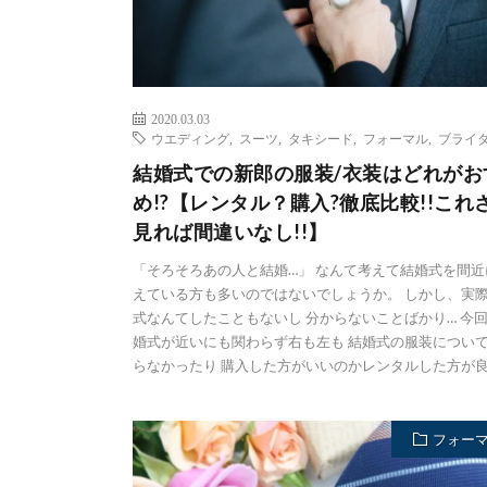
2020.03.03
ウエディング
,
スーツ
,
タキシード
,
フォーマル
,
ブライ
結婚式での新郎の服装/衣装はどれがお
め!?【レンタル？購入?徹底比較!!これ
見れば間違いなし!!】
「そろそろあの人と結婚…」 なんて考えて結婚式を間近
えている方も多いのではないでしょうか。 しかし、実
式なんてしたこともないし 分からないことばかり… 今
婚式が近いにも関わらず右も左も 結婚式の服装につい
らなかったり 購入した方がいいのかレンタルした方が良い
フォー