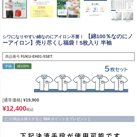
【綿100％なのにノ
シワになりやすい綿なのにアイロン不要！
ーアイロン】売り尽くし福袋！5枚入り 半袖
商品番号
FUKU-EH01-5SET
半袖
綿100%
[通常価格]
¥
19,900
¥
12,400
税込
[この商品を購入すると
564
ポイントをプレゼント ]