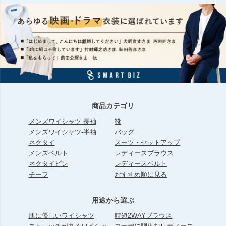
商品カテゴリ
メンズワイシャツ-長袖
靴
メンズワイシャツ-半袖
バッグ
ネクタイ
スーツ・セットアップ
メンズベルト
レディースブラウス
ネクタイピン
レディースベルト
チーフ
おすすめ順に見る
用途から選ぶ
肌に優しいワイシャツ
時短2WAYブラウス