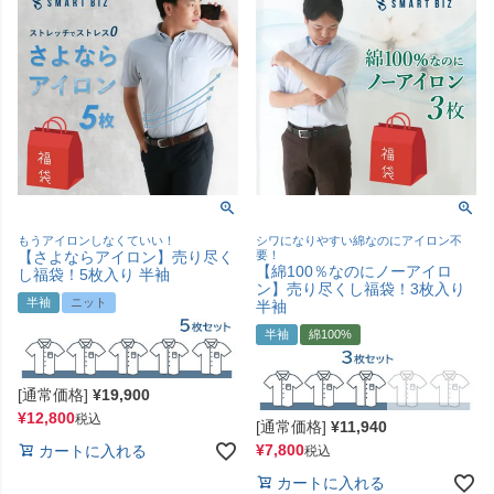
もうアイロンしなくていい！
シワになりやすい綿なのにアイロン不
【さよならアイロン】売り尽く
要！
【綿100％なのにノーアイロ
し福袋！5枚入り 半袖
ン】売り尽くし福袋！3枚入り
半袖
ニット
半袖
半袖
綿100%
[通常価格]
¥
19,900
¥
12,800
税込
[通常価格]
¥
11,940
¥
7,800
カートに入れる
税込
カートに入れる