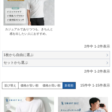
カジュアルでありつつも、きちんと
感を出したい人におすすめ。
2
件中
1
-
2
件表示
1枚から自由に選ぶ
セットから選ぶ
2
件中
1
-
2
件表示
15
件中
1
-
15
件表示
並び替え
価格が安い順
価格が高い順
新着順