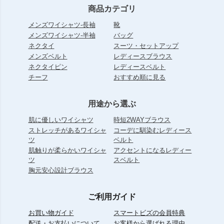
商品カテゴリ
メンズワイシャツ-長袖
靴
メンズワイシャツ-半袖
バッグ
ネクタイ
スーツ・セットアップ
メンズベルト
レディースブラウス
ネクタイピン
レディースベルト
チーフ
おすすめ順に見る
用途から選ぶ
肌に優しいワイシャツ
時短2WAYブラウス
ストレッチがあるワイシャ
コーデに馴染むレディース
ツ
ベルト
肌触りが柔らかいワイシャ
アクセントになるレディー
ツ
スベルト
胸元安心設計ブラウス
ご利用ガイド
お買い物ガイド
スマートビズの会員特典
配送・お支払いについて
お客様から選ばれる理由