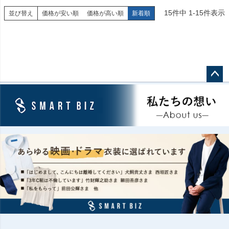
15
件中
1
-
15
件表示
並び替え
価格が安い順
価格が高い順
新着順
ペー
ジト
ップ
へ