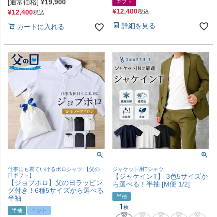
[通常価格]
¥
19,900
ギフト
¥
12,400
¥
12,400
税込
税込
詳細を見る
カートに入れる
仕事にも着ていけるポロシャツ 【父の
ジャケット用Tシャツ
日ギフト】
【ジャケインT】 3色5サイズか
【ジョブポロ】父の日ラッピン
ら選べる！半袖 [M便 1/2]
グ付き！6種5サイズから選べる
半袖
半袖
半袖
ニット