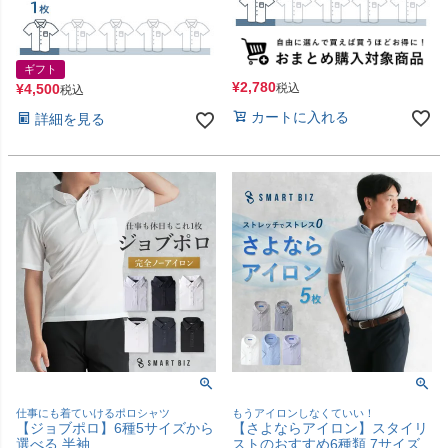
ギフト
¥
2,780
¥
4,500
税込
税込
カートに入れる
詳細を見る
仕事にも着ていけるポロシャツ
もうアイロンしなくていい！
【ジョブポロ】6種5サイズから
【さよならアイロン】スタイリ
選べる 半袖
ストのおすすめ6種類 7サイズ