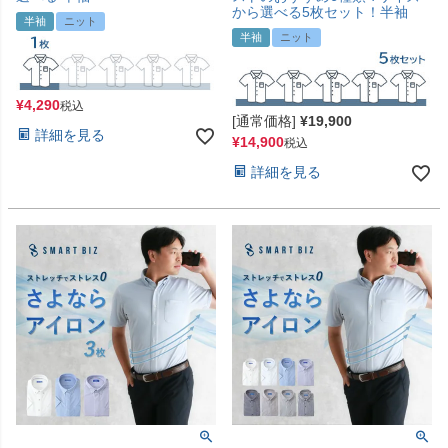
から選べる5枚セット！半袖
半袖
ニット
半袖
ニット
¥
4,290
税込
[通常価格]
¥
19,900
詳細を見る
¥
14,900
税込
詳細を見る