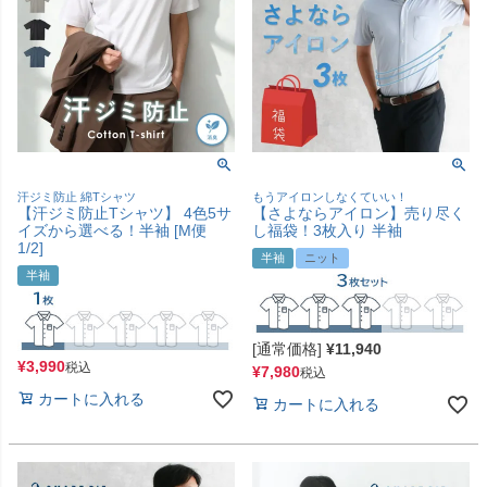
汗ジミ防止 綿Tシャツ
もうアイロンしなくていい！
【汗ジミ防止Tシャツ】 4色5サ
【さよならアイロン】売り尽く
イズから選べる！半袖 [M便
し福袋！3枚入り 半袖
1/2]
半袖
ニット
半袖
[通常価格]
¥
11,940
¥
3,990
税込
¥
7,980
税込
カートに入れる
カートに入れる