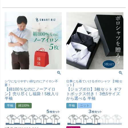
シワになりやすい綿なのにアイロン不
仕事にも着ていけるポロシャツ 【3枚セ
要！
ット】
【綿100％なのにノーアイロ
【ジョブポロ】3枚セット ギフ
ン】売り尽くし福袋！5枚入り
トボックス付き！ 3色5サイズ
半袖
から選べる 半袖
半袖
綿100%
半袖
ニット