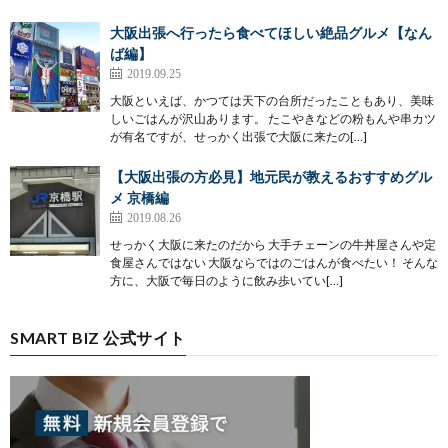
大阪出張へ行ったら食べてほしい絶品グルメ【なん
ば編】
2019.09.25
大阪といえば、かつては天下の台所だったこともあり、美味
しいごはんが沢山あります。 たこやきなどの粉もんや串カツ
が有名ですが、せっかく出張で大阪に来たの[…]
【大阪出張の方必見】地元民が教えるおすすめグル
メ 京橋編
2019.08.26
せっかく大阪に来たのだから 大手チェーンの牛丼屋さんや定
食屋さんではない 大阪ならではのごはんが食べたい！ そんな
方に、大阪で毎日のように飲み歩いてい[…]
SMART BIZ 公式サイト