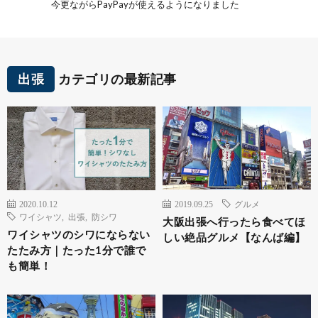
今更ながらPayPayが使えるようになりました
出張
カテゴリの最新記事
2020.10.12
2019.09.25
グルメ
ワイシャツ
,
出張
,
防シワ
大阪出張へ行ったら食べてほ
ワイシャツのシワにならない
しい絶品グルメ【なんば編】
たたみ方｜たった1分で誰で
も簡単！