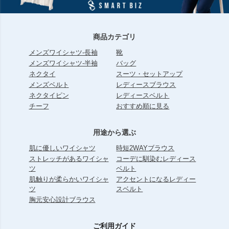
商品カテゴリ
メンズワイシャツ-長袖
靴
メンズワイシャツ-半袖
バッグ
ネクタイ
スーツ・セットアップ
メンズベルト
レディースブラウス
ネクタイピン
レディースベルト
チーフ
おすすめ順に見る
用途から選ぶ
肌に優しいワイシャツ
時短2WAYブラウス
ストレッチがあるワイシャ
コーデに馴染むレディース
ツ
ベルト
肌触りが柔らかいワイシャ
アクセントになるレディー
ツ
スベルト
胸元安心設計ブラウス
ご利用ガイド