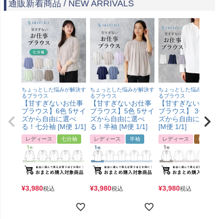
通販新着商品 / NEW ARRIVALS
ちょっとした悩みが解決す
ちょっとした悩みが解決す
ちょっとした悩みが解決
るブラウス
るブラウス
るブラウス
【甘すぎないお仕事
【甘すぎないお仕事
【甘すぎないお仕
ブラウス】6色 5サイ
ブラウス】5色 5サイ
ブラウス】 3色4サ
ズから自由に選べ
ズから自由に選べ
ズから自由に選べ
る！七分袖 [M便 1/1]
る！半袖 [M便 1/1]
[M便 1/1]
レディース
七分袖
レディース
半袖
レディース
長袖
¥
3,980
¥
3,980
¥
3,980
税込
税込
税込