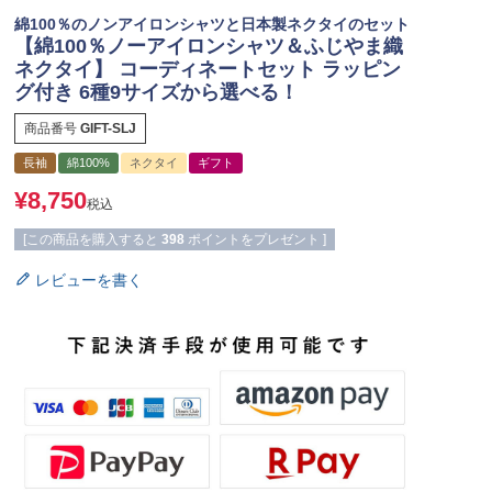
綿100％のノンアイロンシャツと日本製ネクタイのセット
【綿100％ノーアイロンシャツ＆ふじやま織
ネクタイ】 コーディネートセット ラッピン
グ付き 6種9サイズから選べる！
商品番号
GIFT-SLJ
長袖
綿100%
ネクタイ
ギフト
¥
8,750
税込
[この商品を購入すると
398
ポイントをプレゼント ]
レビューを書く