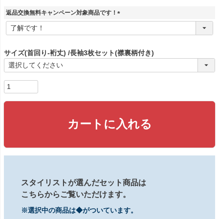
返品交換無料キャンペーン対象商品です！
(
必
須
)
サイズ(首回り-裄丈)
長袖3枚セット(襟裏柄付き)
カートに入れる
スタイリストが選んだセット商品は
こちらからご覧いただけます。
※選択中の商品は◆がついています。