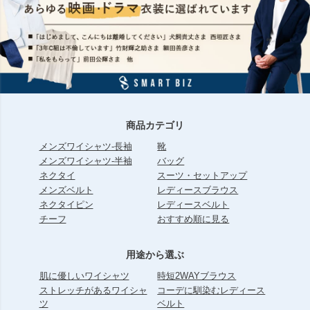
商品カテゴリ
メンズワイシャツ-長袖
靴
メンズワイシャツ-半袖
バッグ
ネクタイ
スーツ・セットアップ
メンズベルト
レディースブラウス
ネクタイピン
レディースベルト
チーフ
おすすめ順に見る
用途から選ぶ
肌に優しいワイシャツ
時短2WAYブラウス
ストレッチがあるワイシャ
コーデに馴染むレディース
ツ
ベルト