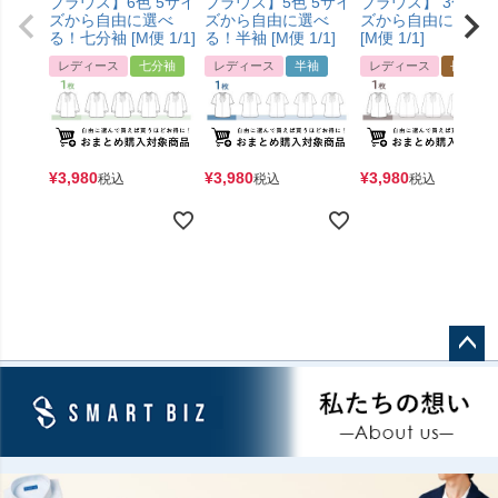
ブラウス】6色 5サイ
ブラウス】5色 5サイ
ブラウス】 3色4サ
ズから自由に選べ
ズから自由に選べ
ズから自由に選べ
る！七分袖 [M便 1/1]
る！半袖 [M便 1/1]
[M便 1/1]
レディース
七分袖
レディース
半袖
レディース
長袖
¥
3,980
¥
3,980
¥
3,980
税込
税込
税込
ペー
ジト
ップ
へ