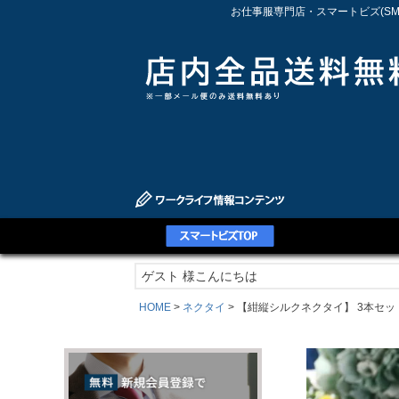
お仕事服専門店・スマートビズ(S
ゲスト 様こんにちは
HOME
ネクタイ
【紺縦シルクネクタイ】 3本セッ