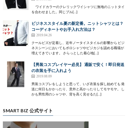
ワイドカラーのクレリックワイシャツに無地のニットタイ
を合わせました。同じブル[…]
ビジネススタイル夏の新定番。ニットシャツとは？
コーディネートやお手入れ方法は？
2019.04.26
クールビズが定着し、近年ノータイスタイルの影響から ビジ
ネスシーンにおいてもポロシャツやビジカジを認める職場が
増えてきています。 さらっとした着心地[…]
【男装コスプレイヤー必見】 通販で安く！即日発送
の衣装を手に入れよう
2019.08.09
男装コスプレをしようと思って、いざ衣装を探し始めても 発
送に何日もかかったり、意外と高かったりしてモヤモヤ。 し
かも男性用のシャツや、背を高く見せるた[…]
SMART BIZ 公式サイト