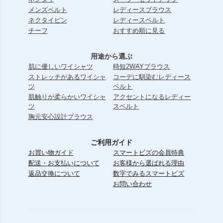
メンズベルト
レディースブラウス
ネクタイピン
レディースベルト
チーフ
おすすめ順に見る
用途から選ぶ
肌に優しいワイシャツ
時短2WAYブラウス
ストレッチがあるワイシャ
コーデに馴染むレディース
ツ
ベルト
肌触りが柔らかいワイシャ
アクセントになるレディー
ツ
スベルト
胸元安心設計ブラウス
ご利用ガイド
お買い物ガイド
スマートビズの会員特典
配送・お支払いについて
お客様から選ばれる理由
返品交換について
数字でみるスマートビズ
お問い合わせ