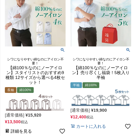
シワになりやすい綿なのにアイロン不
シワになりやすい綿なのにアイロン不
要！
要！
【綿100％なのにノーアイロ
【綿100％なのにノーアイロ
ン】スタイリストのおすすめ9
ン】売り尽くし福袋！5枚入り
種類 12サイズから選べる4枚セ
半袖
ット！
半袖
綿100%
長袖
綿100%
[通常価格]
¥
19,900
[通常価格]
¥
15,920
¥
12,400
税込
¥
13,500
税込
カートに入れる
詳細を見る