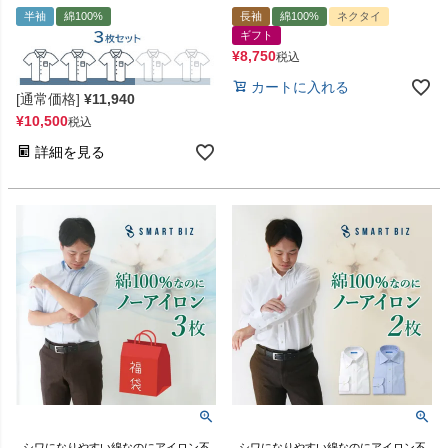
半袖
綿100%
長袖
綿100%
ネクタイ
ギフト
¥
8,750
税込
カートに入れる
[通常価格]
¥
11,940
¥
10,500
税込
詳細を見る
シワになりやすい綿なのにアイロン不
シワになりやすい綿なのにアイロン不