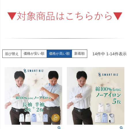
14
件中
1
-
14
件表示
価格が安い順
価格が高い順
新着順
並び替え