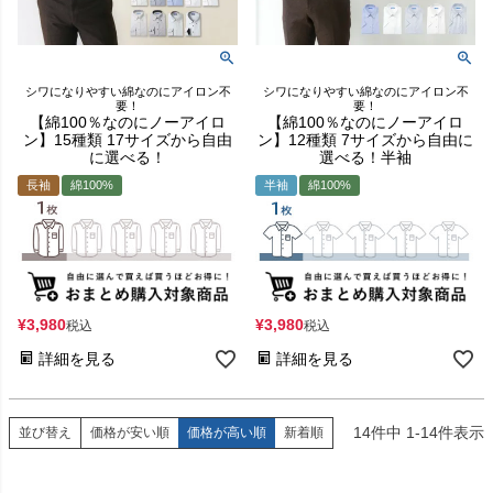
シワになりやすい綿なのにアイロン不
シワになりやすい綿なのにアイロン不
要！
要！
【綿100％なのにノーアイロ
【綿100％なのにノーアイロ
ン】15種類 17サイズから自由
ン】12種類 7サイズから自由に
に選べる！
選べる！半袖
長袖
綿100%
半袖
綿100%
¥
3,980
¥
3,980
税込
税込
詳細を見る
詳細を見る
14
件中
1
-
14
件表示
価格が安い順
価格が高い順
新着順
並び替え