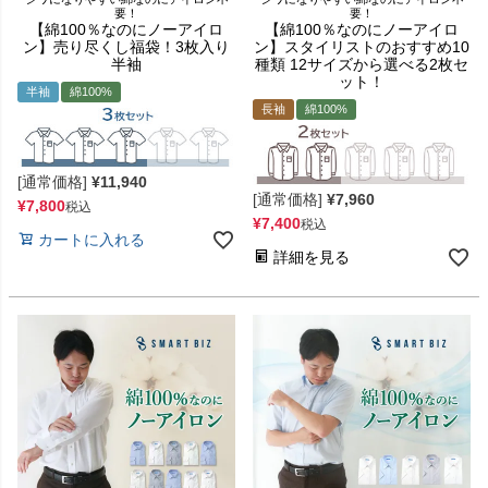
要！
要！
【綿100％なのにノーアイロ
【綿100％なのにノーアイロ
ン】売り尽くし福袋！3枚入り
ン】スタイリストのおすすめ10
半袖
種類 12サイズから選べる2枚セ
ット！
半袖
綿100%
長袖
綿100%
[通常価格]
¥
11,940
[通常価格]
¥
7,960
¥
7,800
税込
¥
7,400
税込
カートに入れる
詳細を見る